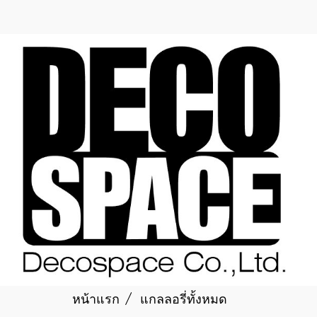
หน้าแรก
แกลลอรี่ทั้งหมด