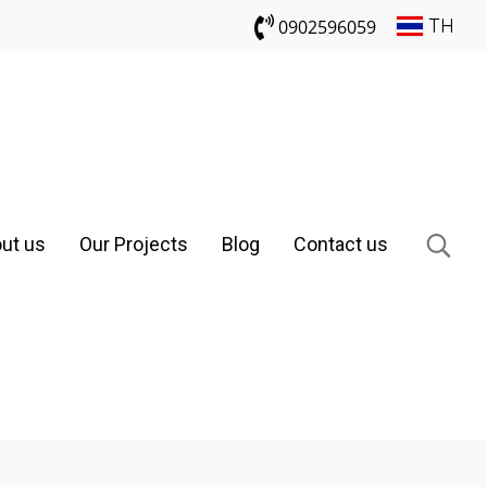
TH
0902596059
ut us
Our Projects
Blog
Contact us