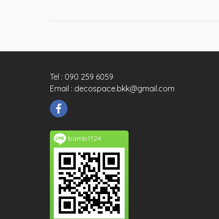
Tel : 090 259 6059
Email : decospace.bkk@gmail.com
bomb1124